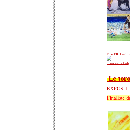
Elias Elie Benifl
Créez votre badg
Le toro 
EXPOSIT
Finaliste d