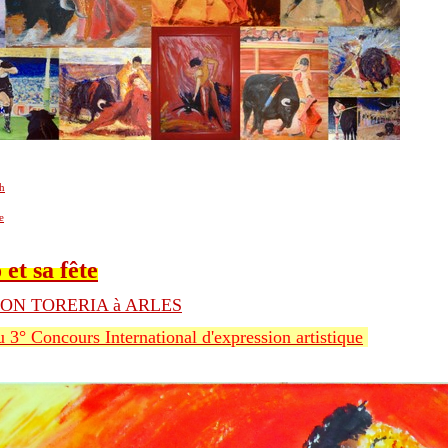
ah
e
et sa fête
ION TORERIA à ARLES
u 3° Concours International d'expression artistique